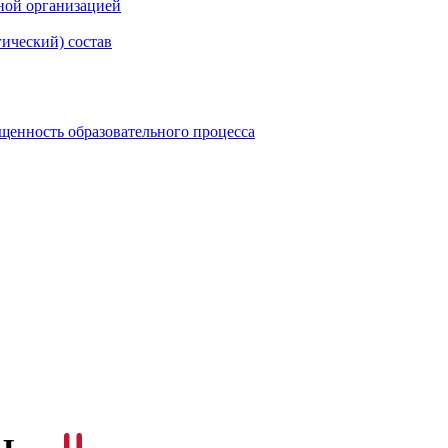
ной организацией
гический) состав
щенность образовательного процесса