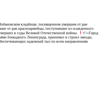
 Лобановском кладбище, посвященном умершим от ран
ршие от ран красноармейцы, поступившие из осажденного
 умерших в годы Великой Отечественной войны.
»Город
ями блокадного Ленинграда, принимал и строил заводы,
 обеспечивающих надежный тыл по всем направлениям