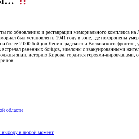
НЫ…
ты по обновлению и реставрации мемориального комплекса на
мориал был установлен в 1941 году в зоне, где похоронены уме
на более 2 000 бойцов Ленинградского и Волховского фронтов,
 встречал раненных бойцов, эшелоны с эвакуированными жител
должны знать историю Кирова, гордится героями-кировчанами,
рипов.
ой области
к выбору в любой момент