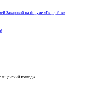
ией Захаровой на форуме «Гвардейск»
ы!
ицейский колледж