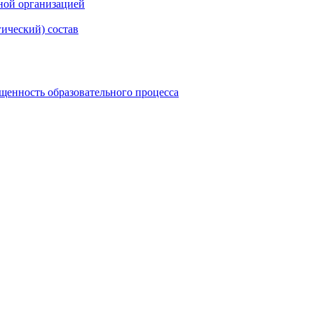
ной организацией
гический) состав
щенность образовательного процесса