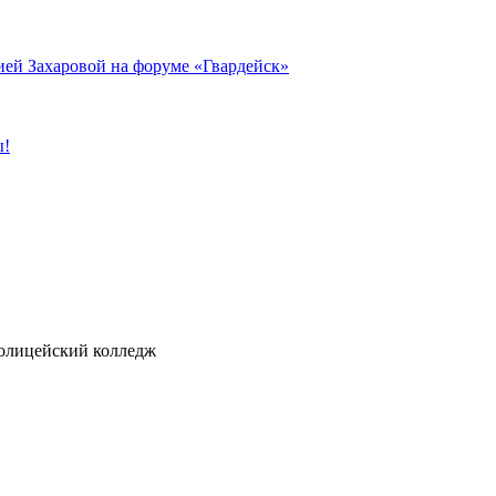
ией Захаровой на форуме «Гвардейск»
ы!
ицейский колледж