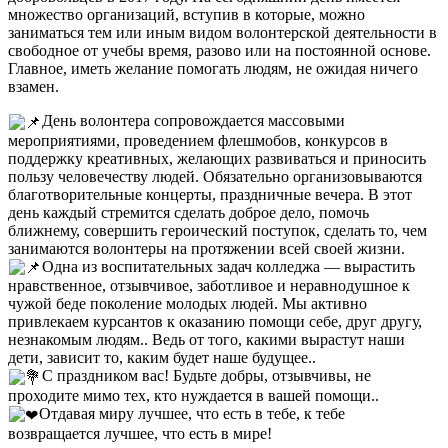
множество организаций, вступив в которые, можно
заниматься тем или иным видом волонтерской деятельности в
свободное от учебы время, разово или на постоянной основе.
Главное, иметь желание помогать людям, не ожидая ничего
взамен.
День волонтера сопровождается массовыми
мероприятиями, проведением флешмобов, конкурсов в
поддержку креативных, желающих развиваться и приносить
пользу человечеству людей. Обязательно организовываются
благотворительные концерты, праздничные вечера. В этот
день каждый стремится сделать доброе дело, помочь
ближнему, совершить героический поступок, сделать то, чем
занимаются волонтеры на протяжении всей своей жизни.
Одна из воспитательных задач колледжа — вырастить
нравственное, отзывчивое, заботливое и неравнодушное к
чужой беде поколение молодых людей. Мы активно
привлекаем курсантов к оказанию помощи себе, друг другу,
незнакомым людям.. Ведь от того, какими вырастут наши
дети, зависит то, каким будет наше будущее..
С праздником вас! Будьте добры, отзывчивы, не
проходите мимо тех, кто нуждается в вашей помощи..
Отдавая миру лучшее, что есть в тебе, к тебе
возвращается лучшее, что есть в мире!