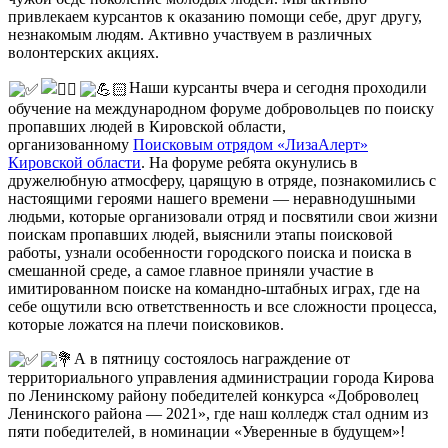
привлекаем курсантов к оказанию помощи себе, друг другу,
незнакомым людям. Активно участвуем в различных
волонтерских акциях.
Наши курсанты вчера и сегодня проходили
обучение на международном форуме добровольцев по поиску
пропавших людей в Кировской области,
организованному
Поисковым отрядом «ЛизаАлерт»
Кировской области
. На форуме ребята окунулись в
дружелюбную атмосферу, царящую в отряде, познакомились с
настоящими героями нашего времени — неравнодушными
людьми, которые организовали отряд и посвятили свои жизни
поискам пропавших людей, выяснили этапы поисковой
работы, узнали особенности городского поиска и поиска в
смешанной среде, а самое главное приняли участие в
имитированном поиске на командно-штабных играх, где на
себе ощутили всю ответственность и все сложности процесса,
которые ложатся на плечи поисковиков.
А в пятницу состоялось награждение от
территориального управления администрации города Кирова
по Ленинскому району победителей конкурса «Доброволец
Ленинского района — 2021», где наш колледж стал одним из
пяти победителей, в номинации «Уверенные в будущем»!