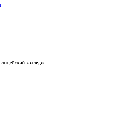
ы!
ицейский колледж