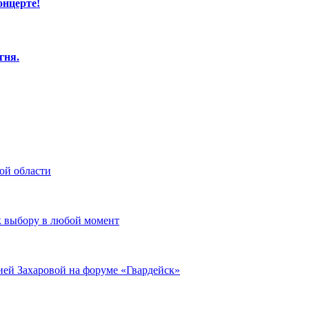
онцерте!
гня.
ой области
к выбору в любой момент
ией Захаровой на форуме «Гвардейск»