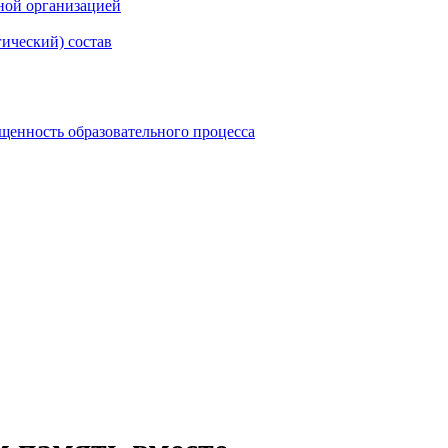
ной организацией
гический) состав
щенность образовательного процесса