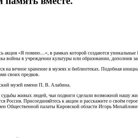
память вместе.
сь акция «Я помню…», в рамках которой создаются уникальные 
а войны в учреждении культуры или образовании, дополнив зап
ся на вечное хранение в музеях и библиотеках. Подобная инициа
ами своих предков.
ский музей имени П. В. Алабина.
о судьбы живых людей, чьи подвиги сделали возможной нашу жиз
ся Россия. Присоединяйтесь к акции и расскажите о своём герое
 член Общественной палаты Кировской области Игорь Михайлов