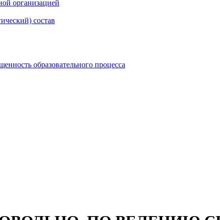
ной организацией
гический) состав
щенность образовательного процесса