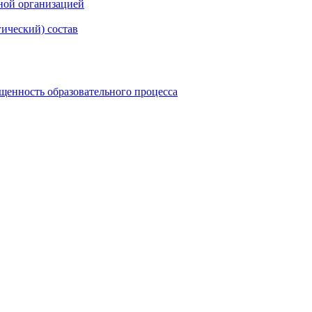
ной организацией
гический) состав
щенность образовательного процесса