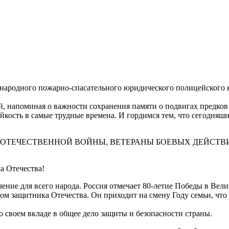
ународного пожарно-спасательного юридического полицейского 
й, напоминая о важности сохранения памяти о подвигах предко
йкость в самые трудные времена. И гордимся тем, что сегодняш
ТЕЧЕСТВЕННОЙ ВОЙНЫ, ВЕТЕРАНЫ БОЕВЫХ ДЕЙСТВИЙ,
а Отечества!
чение для всего народа. Россия отмечает 80-летие Победы в Вел
м защитника Отечества. Он приходит на смену Году семьи, что
о своем вкладе в общее дело защиты и безопасности страны.