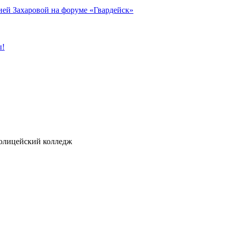
ией Захаровой на форуме «Гвардейск»
ы!
ицейский колледж