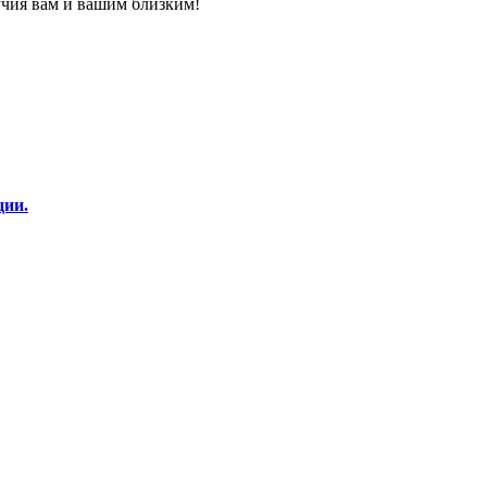
учия вам и вашим близким!
ции.