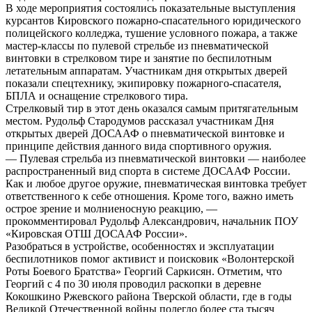
В ходе мероприятия состоялись показательные выступления
курсантов Кировского пожарно-спасательного юридического
полицейского колледжа, тушение условного пожара, а также
мастер-классы по пулевой стрельбе из пневматической
винтовки в стрелковом тире и занятие по беспилотным
летательным аппаратам. Участникам дня открытых дверей
показали спецтехнику, экипировку пожарного-спасателя,
БПЛА и оснащение стрелкового тира.
Стрелковый тир в этот день оказался самым притягательным
местом. Рудольф Стародумов рассказал участникам Дня
открытых дверей ДОСААФ о пневматической винтовке и
принципе действия данного вида спортивного оружия.
— Пулевая стрельба из пневматической винтовки — наиболее
распространенный вид спорта в системе ДОСААФ России.
Как и любое другое оружие, пневматическая винтовка требует
ответственного к себе отношения. Кроме того, важно иметь
острое зрение и молниеносную реакцию, —
прокомментировал Рудольф Александрович, начальник ПОУ
«Кировская ОТШ ДОСААФ России».
Разобраться в устройстве, особенностях и эксплуатации
беспилотников помог активист и поисковик «Волонтерской
Роты Боевого Братства» Георгий Саркисян. Отметим, что
Георгий с 4 по 30 июля проводил раскопки в деревне
Кокошкино Ржевского района Тверской области, где в годы
Великой Отечественной войны полегло более ста тысяч