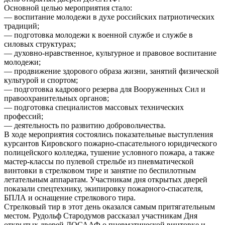
Основной целью мероприятия стало:
— воспитание молодежи в духе российских патриотических
традиций;
— подготовка молодежи к военной службе и службе в
силовых структурах;
— духовно-нравственное, культурное и правовое воспитание
молодежи;
— продвижение здорового образа жизни, занятий физической
культурой и спортом;
— подготовка кадрового резерва для Вооруженных Сил и
правоохранительных органов;
— подготовка специалистов массовых технических
профессий;
— деятельность по развитию добровольчества.
В ходе мероприятия состоялись показательные выступления
курсантов Кировского пожарно-спасательного юридического
полицейского колледжа, тушение условного пожара, а также
мастер-классы по пулевой стрельбе из пневматической
винтовки в стрелковом тире и занятие по беспилотным
летательным аппаратам. Участникам дня открытых дверей
показали спецтехнику, экипировку пожарного-спасателя,
БПЛА и оснащение стрелкового тира.
Стрелковый тир в этот день оказался самым притягательным
местом. Рудольф Стародумов рассказал участникам Дня
открытых дверей ДОСААФ о пневматической винтовке и