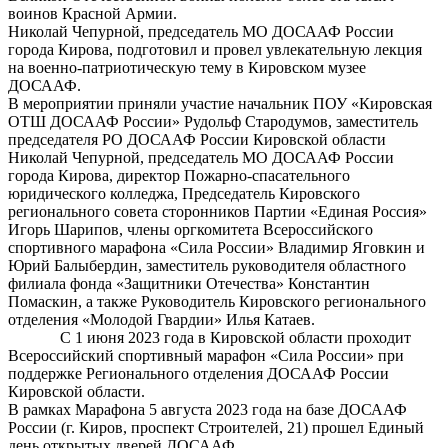
воинов Красной Армии.
Николай Чепурной, председатель МО ДОСААФ России
города Кирова, подготовил и провел увлекательную лекция
на военно-патриотическую тему в Кировском музее
ДОСААФ.
В мероприятии приняли участие начальник ПОУ «Кировская
ОТШ ДОСААФ России» Рудольф Стародумов, заместитель
председателя РО ДОСААФ России Кировской области
Николай Чепурной, председатель МО ДОСААФ России
города Кирова, директор Пожарно-спасательного
юридического колледжа, Председатель Кировского
регионального совета сторонников Партии «Единая Россия»
Игорь Шарипов, члены оргкомитета Всероссийского
спортивного марафона «Сила России» Владимир Яговкин и
Юрий Балыбердин, заместитель руководителя областного
филиала фонда «Защитники Отечества» Константин
Помаскин, а также Руководитель Кировского регионального
отделения «Молодой Гвардии» Илья Катаев.
С 1 июня 2023 года в Кировской области проходит
Всероссийский спортивный марафон «Сила России» при
поддержке Регионального отделения ДОСААФ России
Кировской области.
В рамках Марафона 5 августа 2023 года на базе ДОСААФ
России (г. Киров, проспект Строителей, 21) прошел Единый
день открытых дверей ДОСААФ.