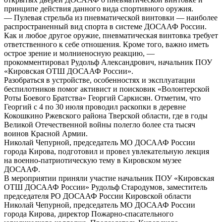
принципе действия данного вида спортивного оружия.
— Пулевая стрельба из пневматической винтовки — наиболее
распространенный вид спорта в системе ДОСААФ России.
Как и любое другое оружие, пневматическая винтовка требует
ответственного к себе отношения. Кроме того, важно иметь
острое зрение и молниеносную реакцию, —
прокомментировал Рудольф Александрович, начальник ПОУ
«Кировская ОТШ ДОСААФ России».
Разобраться в устройстве, особенностях и эксплуатации
беспилотников помог активист и поисковик «Волонтерской
Роты Боевого Братства» Георгий Саркисян. Отметим, что
Георгий с 4 по 30 июля проводил раскопки в деревне
Кокошкино Ржевского района Тверской области, где в годы
Великой Отечественной войны полегло более ста тысяч
воинов Красной Армии.
Николай Чепурной, председатель МО ДОСААФ России
города Кирова, подготовил и провел увлекательную лекция
на военно-патриотическую тему в Кировском музее
ДОСААФ.
В мероприятии приняли участие начальник ПОУ «Кировская
ОТШ ДОСААФ России» Рудольф Стародумов, заместитель
председателя РО ДОСААФ России Кировской области
Николай Чепурной, председатель МО ДОСААФ России
города Кирова, директор Пожарно-спасательного