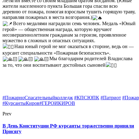
Летягин вместе со своим младшим братом Богданом. (Юные
жители населенного пункта Большая гора спасли всю
деревню от пожара, помогая взрослым тушить горящую траву,
направляя пожарных в места возгорания.)
Всего медалями наградили семь человек. Медаль «Юный
герой» — общественная награда, которую вручают
несовершеннолетним гражданам за героизм, проявленное
мужество в сложных и опасных ситуациях.
Наш юный герой не мог оказаться в стороне, ведь он —
курсант специальности «Пожарная безопасность».
Мы благодарим родителей Владислава
за то, что они воспитывают достойных сыновей
#ПожарноСпасательныйколледж
#КПСЮПК
#Патриот
#Пожар
#КурсантыКиров#ГЕРОИКИРОВ
Prev
В День Конституции РФ курсанты торжественно приняли
Присягу