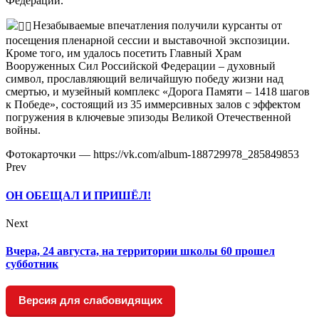
Федерации.
Незабываемые впечатления получили курсанты от
посещения пленарной сессии и выставочной экспозиции.
Кроме того, им удалось посетить Главный Храм
Вооруженных Сил Российской Федерации – духовный
символ, прославляющий величайшую победу жизни над
смертью, и музейный комплекс «Дорога Памяти – 1418 шагов
к Победе», состоящий из 35 иммерсивных залов с эффектом
погружения в ключевые эпизоды Великой Отечественной
войны.
Фотокарточки — https://vk.com/album-188729978_285849853
Prev
ОН ОБЕЩАЛ И ПРИШЁЛ!
Next
Вчера, 24 августа, на территории школы 60 прошел
субботник
Версия для слабовидящих