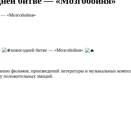
дней битве — «Мозгобойня»
е — «Мозгобойня»
й
новогодней битве — «Мозгобойня»
нанию фильмов, произведений литературы и музыкальных компо
су положительных эмоций.