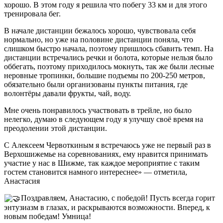
хорошо. В этом году я решила что побегу 33 км и для этого
тренировала бег.
В начале дистанции бежалось хорошо, чувствовала себя
нормально, но уже на половине дистанции поняла, что
слишком быстро начала, поэтому пришлось сбавить темп. На
дистанции встречались речки и болота, которые нельзя было
оббегать, поэтому приходилось мокнуть, так же были лесные
неровные тропинки, большие подъемы по 200-250 метров,
обязательно были организованы пункты питания, где
волонтёры давали фрукты, чай, воду.
Мне очень понравилось участвовать в трейле, но было
нелегко, думаю в следующем году я улучшу своё время на
преодолении этой дистанции.
С Алексеем Червоткиным я встречаюсь уже не первый раз в
Верхошижемье на соревнованиях, ему нравится принимать
участие у нас в Шижме, так каждое мероприятие с таким
гостем становится намного интереснее» — отметила,
Анастасия
Поздравляем, Анастасию, с победой! Пусть всегда горит
энтузиазм в глазах, и раскрываются возможности. Вперед, к
новым победам! Умница!