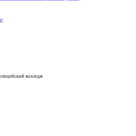
ы!
ицейский колледж