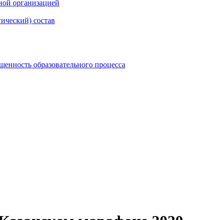
ной организацией
гический) состав
щенность образовательного процесса