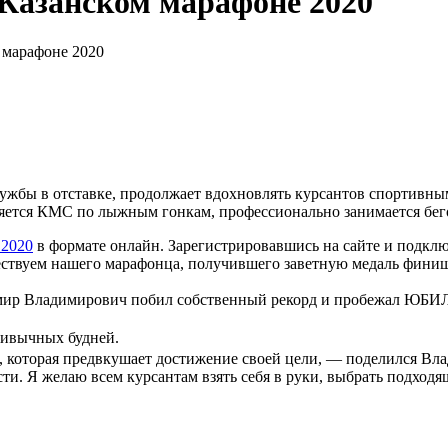
Казанском марафоне 2020
 марафоне 2020
бы в отставке, продолжает вдохновлять курсантов спортивным
ляется КМС по лыжным гонкам, профессионально занимается бег
 2020
в формате онлайн. Зарегистрировавшись на сайте и подкл
ы чествуем нашего марафонца, получившего заветную медаль фини
имир Владимирович побил собственный рекорд и пробежал 
привычных будней.
, которая предвкушает достижение своей цели, — поделился Вл
и. Я желаю всем курсантам взять себя в руки, выбрать подходя