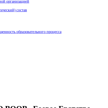
ной организацией
гический) состав
щенность образовательного процесса