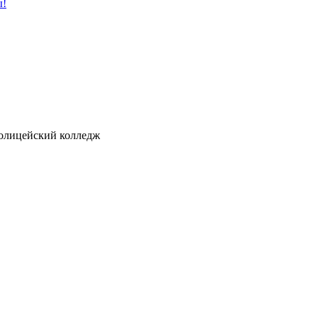
ы!
ицейский колледж