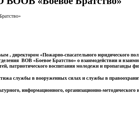
О ВООВ «Боевое Братство»
Братство»
ым , директором «Пожарно-спасательного юридического п
деления ВОВ «Боевое Братство» о взаимодействии и взаимн
ей, патриотического воспитания молодежи и пропаганды физи
тижа службы в вооруженных силах и службы в правоохрани
ьтурного, информационного, организационно-методического и