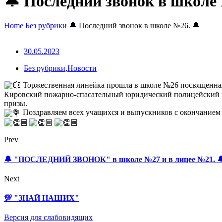
🔔 Последний звонок в школе 
Home
Без рубрики
🔔 Последний звонок в школе №26. 🔔
30.05.2023
Без рубрики
,
Новости
Торжественная линейка прошла в школе №26 посвященная 
Кировский пожарно-спасательный юридический полицейский к
призы.
Поздравляем всех учащихся и выпускников с окончанием 
Prev
🔔 "ПОСЛЕДНИЙ ЗВОНОК" в школе №27 и в лицее №21. 
Next
💯 "ЗНАЙ НАШИХ"
Версия для слабовидящих