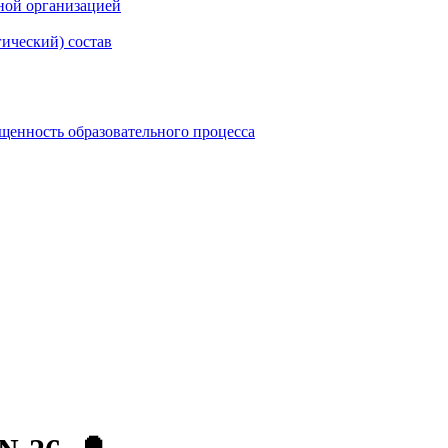
ной организацией
гический) состав
щенность образовательного процесса