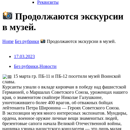
Реквизиты
Продолжаются экскурсии
в музей.
Home
Без рубрики
Продолжаются экскурсии в музей.
17.03.2023
Без рубрики
,
Новости
15 марта гр. ПБ-11 и ПБ-12 посетили музей Воинской
славы.
Курсанты узнали о вкладе кировчан в победу над фашистской
Германией, о Маршалах Советского Союза, уроженцах нашего
края, о знаменитом снайпере Николае Галушкине,
уничтожившего более 400 врагов, об отважных бойцах
лейтенанта Петра Широнина — Героях Советского Союза.
В экспозиции музея много интересных экспонатов. Мундиры,
ордена, военное оружие личные вещи знаменитых людей,
брезентовые сапоги начала Великой Отечественной войны,
нашивка узника нацистского концлагеря — это лишь малая