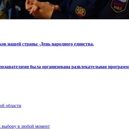
ков нашей страны -День народного единства.
подавателями была организована развлекательная программа
ой области
к выбору в любой момент