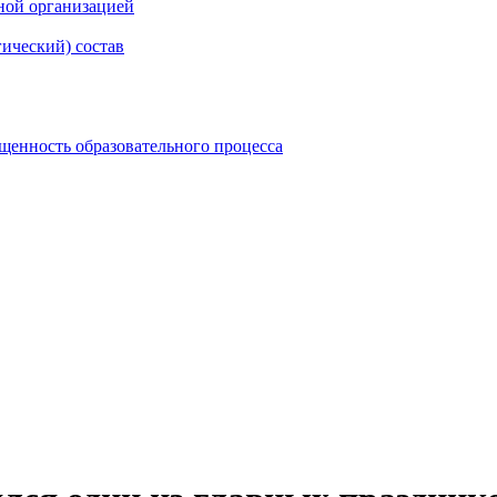
ной организацией
гический) состав
щенность образовательного процесса