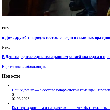
Prev
в Доме дружбы народов состоялся один из главных праздни
Next
В День народного единства администрацией колледжа и пре
Версия для слабовидящих
Новости
Наш курсант — в составе юнармейской команды Кировск
0
02.08.2026
Быть гражданином и патриотом — значит быть готовым 