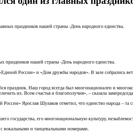
ялся один из главных праздник
лавных праздников нашей страны -День народного единства.
ных праздников нашей страны -День народного единства.
Единой России» и «Дом дружбы народов». В зале собрались вет
ся праздник. Наш город всегда был многонационален и многоко
ичить их. Всем счастья и благополучия», – сказала зампредсе
России» Ярослав Шулаков отметил, что единство народа – та сил
шего государства, его многонациональную культуру, незыблемос
 с вокальными и танцевальными номерами.