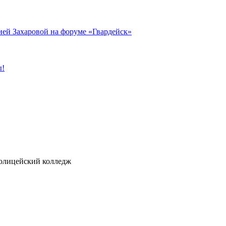
ией Захаровой на форуме «Гвардейск»
ы!
ицейский колледж