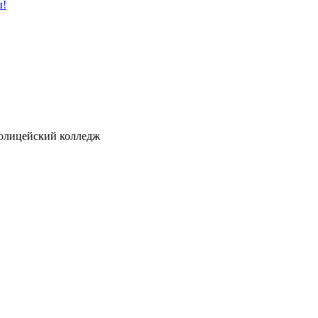
ы!
ицейский колледж