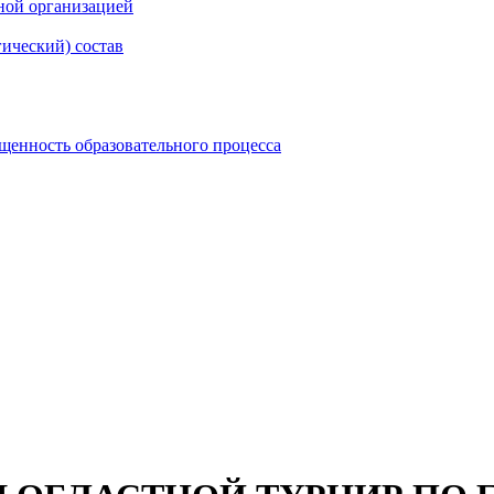
ной организацией
гический) состав
щенность образовательного процесса