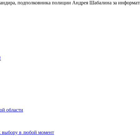
мандира, подполковника полиции Андрея Шабалина за информа
‼
ой области
к выбору в любой момент