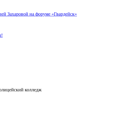
ией Захаровой на форуме «Гвардейск»
ы!
ицейский колледж