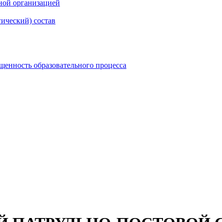
ной организацией
гический) состав
щенность образовательного процесса