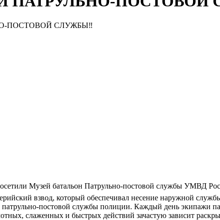
Й ПАТРУЛЬНО-ПОСТОВОЙ
НО-ПОСТОВОЙ СЛУЖБЫ‼
осетили Музей батальон Патрульно-постовой службы УМВД Росс
лерийский взвод, который обеспечивал несение наружной службы
он патрульно-постовой службы полиции. Каждый день экипажи п
мотных, слаженных и быстрых действий зачастую зависит раскр