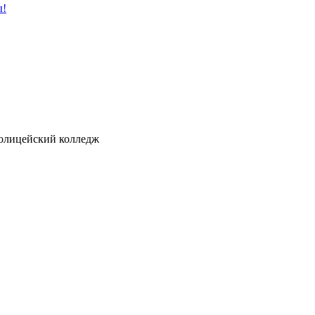
ы!
ицейский колледж