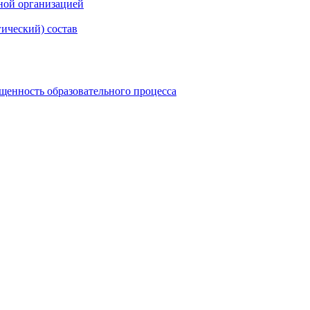
ной организацией
гический) состав
щенность образовательного процесса