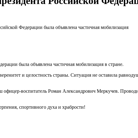
 президента Российской Федер
оссийской Федерации была объявлена частичная мобилизация
едерации была объявлена частичная мобилизация в стране.
веренитет и целостность страны. Ситуация не оставила равноду
наш офицер-воспитатель Роман Александрович Меркучев. Прово
ерпения, спортивного духа и храбрости!