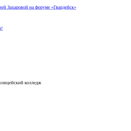
ией Захаровой на форуме «Гвардейск»
ы!
ицейский колледж