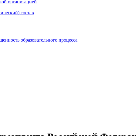
ной организацией
гический) состав
щенность образовательного процесса