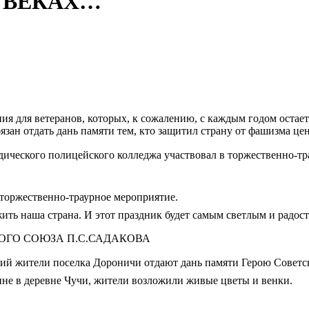
 ВЕКАХ…
ия для ветеранов, которых, к сожалению, с каждым годом остае
бязан отдать дань памяти тем, кто защитил страну от фашизма ц
ического полицейского колледжа участвовал в торжественно-т
торжественно-траурное мероприятие.
жить наша страна. И этот праздник будет самым светлым и радос
ОГО СОЮЗА П.С.САДАКОВА
й жители поселка Дороничи отдают дань памяти Герою Советско
ине в деревне Чучи, жители возложили живые цветы и венки.