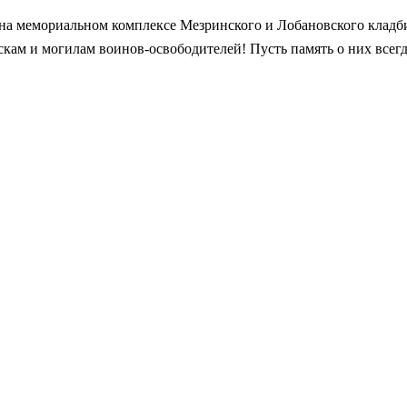
 на мемориальном комплексе Мезринского и Лобановского кладб
скам и могилам воинов-освободителей! Пусть память о них всег