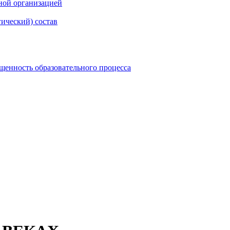
ной организацией
гический) состав
щенность образовательного процесса