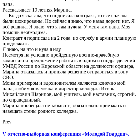
папа.
Рассказывает 19 летняя Марина.
— Когда я сказала, что подписала контракт, то все сначала
были шокированы. Но сейчас я знаю, что назад дороги нет. Я
всё решила. Я знаю, что я там нужна. У меня там папа. Моя
помощь необходима.
Контракт я подписала на 2 года, но службу в армии планирую
продолжить.
Я знаю, на что и куда я иду.
Несмотря на успешно пройденную военно-врачебную
комиссию и предложение работать в одном из подразделений
УМВД России по Кировской области на должности офицера,
Марина отказалась и приняла решение отправиться в зону
СВО.
Моим примером и вдохновителем являются конечно мой
папа, любимая мамочка и директор колледжа Игорь
Михайлович Шарипов, мой учитель, мой наставник, строгий,
но справедливый.
Марина пообещала не забывать, обязательно приезжать и
навещать стены родного колледжа.
Prev
V отчетно-выборная конференция «Молодой Гвардии».