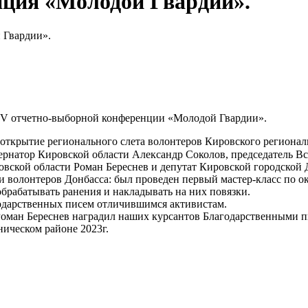
нция «Молодой Гвардии».
 Гвардии».
в V отчетно-выборной конференции «Молодой Гвардии».
ь открытие регионального слета волонтеров Кировского региона
ернатор Кировской области Александр Соколов, председатель В
овской области Роман Береснев и депутат Кировской городской
ки волонтеров Донбасса: был проведен первый мастер-класс по 
рабатывать ранения и накладывать на них повязки.
годарственных писем отличившимся активистам.
Роман Береснев наградил наших курсантов Благодарственными 
ническом районе 2023г.