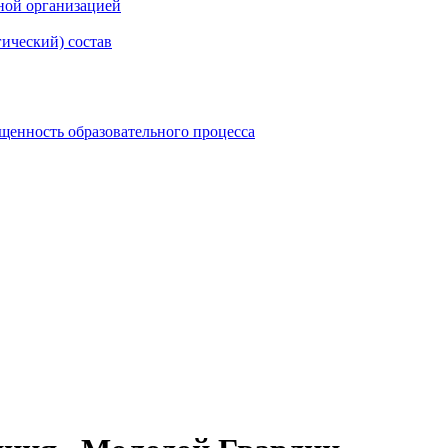
ной организацией
гический) состав
щенность образовательного процесса