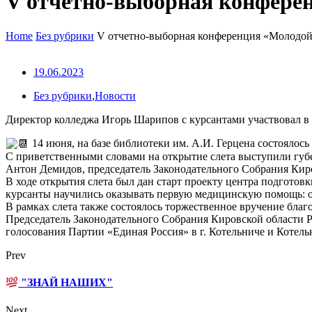
V отчетно-выборная конфере
Home
Без рубрики
V отчетно-выборная конференция «Молодой
19.06.2023
Без рубрики
,
Новости
Директор колледжа Игорь Шарипов с курсантами участвовал 
14 июня, на базе библиотеки им. А.И. Герцена состоялос
С приветственными словами на открытие слета выступили губ
Антон Демидов, председатель Законодательного Собрания Кир
В ходе открытия слета был дан старт проекту центра подготов
курсанты научились оказывать первую медицинскую помощь: об
В рамках слета также состоялось торжественное вручение бла
Председатель Законодательного Собрания Кировской области 
голосования Партии «Единая Россия» в г. Котельниче и Котель
Prev
"ЗНАЙ НАШИХ"
Next