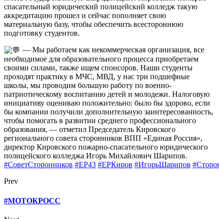
спасательный юридический полицейский колледж такую
аккредитацию прошел и сейчас пополняет свою
материальную базу, чтобы обеспечить всестороннюю
подготовку студентов.
— Мы работаем как некоммерческая организация, все
необходимое для образовательного процесса приобретаем
своими силами, также ищем спонсоров. Наши студенты
проходят практику в МЧС, МВД, у нас три подшефные
школы, мы проводим большую работу по военно-
патриотическому воспитанию детей и молодежи. Налоговую
инициативу оцениваю положительно: было бы здорово, если
бы компании получили дополнительную заинтересованность,
чтобы помогать в развитии среднего профессионального
образования, — отметил Председатель Кировского
регионального совета сторонников ВПП «Единая Россия»,
директор Кировского пожарно-спасательного юридического
полицейского колледжа Игорь Михайлович Шарипов.
#СоветСторонников
#ЕР43
#ЕРКиров
#ИгорьШарипов
#Сторо
Prev
#МОТОКРОСС